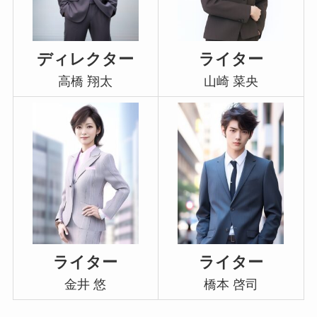
ディレクター
ライター
高橋 翔太
山崎 菜央
ライター
ライター
金井 悠
橋本 啓司